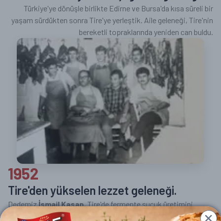
Türkiye'ye dönüşle birlikte Edirne ve Bursa'da kısa süreli bir
yaşam sürdükten sonra Tire'ye yerleştik. Aile geleneği, Tire'nin
bereketli topraklarında yeniden can buldu.
1952
Tire'den yükselen lezzet geleneği.
Dedemiz
İsmail Kasap
, Tire'de fermente sucuk üretimini
başlatarak aile mirasını bir sonraki seviyeye taşıdı. Küçük bir