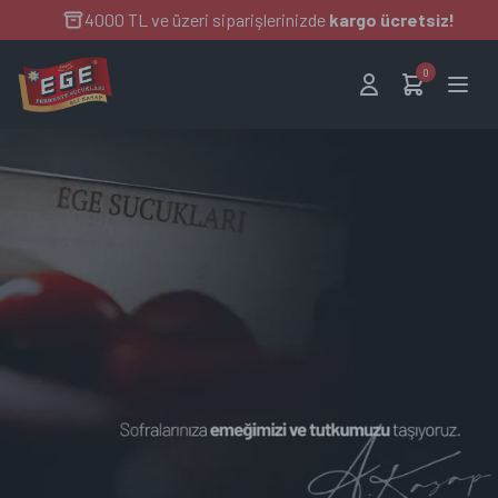
4000 TL ve üzeri siparişlerinizde
kargo ücretsiz!
0
ANA SAYFA
KURUMSAL
ÜRÜNLER
SİPARİŞ SÜRECİ
BLOG
İLETİŞİM
EGE TOPTAN