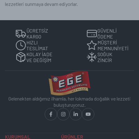
lezzetleri sunmaya devam ediyorlar.
ÜCRETSİZ
GÜVENLİ
KARGO
ÖDEME
HIZLI
MÜŞTERİ
TESLİMAT
MEMNUNİYETİ
KOLAY İADE
SOĞUK
VE DEĞİŞİM
ZİNCİR
Gelenekten aldığımız ilhamla, her lokmada doğallık ve lezzeti
buluşturuyoruz.
KURUMSAL
ÜRÜNLER