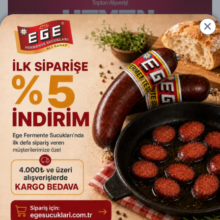
SALAM VE SOSİS ÇEŞİTLERİMİZ
Dana eti ve yağı, patates nişastası, tuz, baharat
karışımı ile üretilen salam ve sosis çeşitlerimiz. Meşe
talaşıyla tütsülenir, renklendirici içermez. ISO 22000