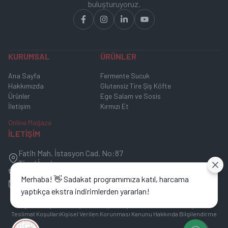
buluşturuyoruz.
KURUMSAL
ÜRÜNLER
Ana Sayfa
Fermente Sucuk
Hakkımızda
Glutensiz Tire Şiş Köfte
Ürünler
Ege Salam ve Sosis
İletişim
Kırmızı Et
Online Mağaza
İLETİŞİM
Fatih Mah. İstasyon Cad. No:87
Tire / İzmir
0 (530) 238 45 74
Merhaba! 👋 Sadakat programımıza katıl, harcama
info@egesucuklari.com.tr
yaptıkça ekstra indirimlerden yararlan!
Ege Puan
Üyelik Sözleşmesi
Satış Sözleşmesi
Garanti ve İade Koşulları
Teslimat Koşulları
Kişisel Verilen Korunması Kanunu Hakkında Bilgilendirme