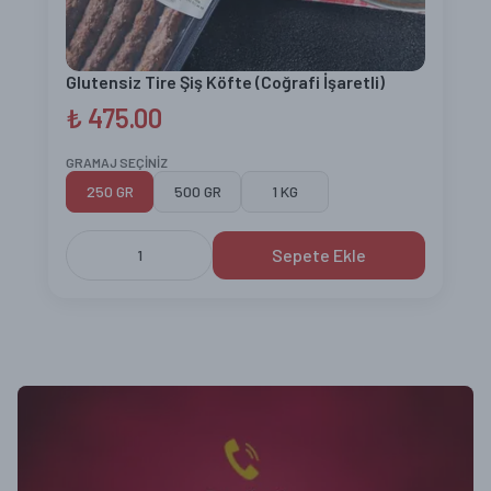
Glutensiz Tire Şiş Köfte (Coğrafi İşaretli)
₺ 475.00
GRAMAJ SEÇİNİZ
250 GR
500 GR
1 KG
Sepete Ekle
1