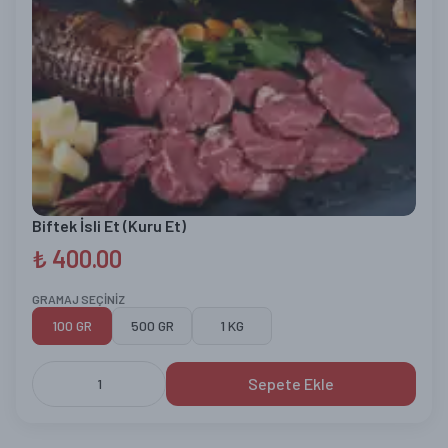
Biftek İsli Et (Kuru Et)
₺ 400.00
GRAMAJ SEÇİNİZ
100 GR
500 GR
1 KG
Sepete Ekle
1