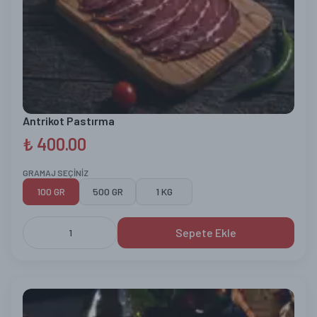
ONLİNE SİPARİŞ
Antrikot Pastırma
₺ 400.00
GRAMAJ SEÇİNİZ
100 GR
500 GR
1 KG
Sepete Ekle
1