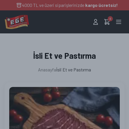
4000 TL ve üzeri siparişlerinizde
kargo ücretsiz!
0
ANA SAYFA
İsli Et ve Pastırma
KURUMSAL
ÜRÜNLER
Anasayfa
İsli Et ve Pastırma
SİPARİŞ SÜRECİ
BLOG
İLETİŞİM
EGE TOPTAN