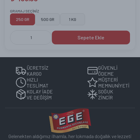
GRAMAJ SEÇİNİZ
250 GR
500 GR
1 KG
Sepete Ekle
1
ÜCRETSİZ
GÜVENLİ
KARGO
ÖDEME
HIZLI
MÜŞTERİ
TESLİMAT
MEMNUNİYETİ
KOLAY İADE
SOĞUK
VE DEĞİŞİM
ZİNCİR
Gelenekten aldığımız ilhamla, her lokmada doğallık ve lezzeti