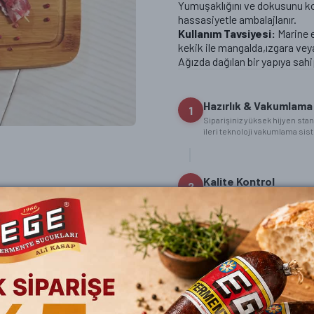
Yumuşaklığını ve dokusunu ko
ONLİNE SİPARİŞ
hassasiyetle ambalajlanır.
Kullanım Tavsiyesi:
Marine e
kekik ile mangalda,ızgara vey
Ağızda dağılan bir yapıya sahip
Hazırlık & Vakumlama
1
Siparişiniz yüksek hijyen stan
ileri teknoloji vakumlama siste
Kalite Kontrol
2
Hazırlanan siparişleriniz pak
Soğuk Zincir Sevkiya
3
Siparişiniz ısı yalıtımlı kutu v
firması ile gönderim yapılan s
verilen siparişleriniz kargo 
kargolanır.)