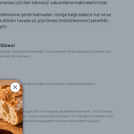
ruması için ileri teknoloji vakumlama makinelerimizde
dilmesine gerek kalmadan, isteğe bağlı sadece tuz ve az
a döküm tavada az pişirilmesi (mühürlenmesi) yeterlidir.
tir.
 Süreci
dartları gözetilerek tazeliğini ve aromasını ilk günkü gibi koruması için
mleri ile hazırlanır.
etleme aşamasına geçmeden önce tekrar titizlikle denetlenir.
t
e buz aküleri ile soğuk zincir kırılmayacak şekilde hazırlanır. Yurtiçi kargo
iparişiniz en geç 1-2 gün içinde elinize ulaşır. (Cuma günü ve hafta sonu
firması tarafından aksama yaşayabilmesi kaynaklı pazartesi günü