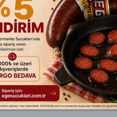
Siparişim Nasıl Gel
Siparişiniz özel koruma k
KATEGORİ:
Kırmızı Et
Kuzu Eti
a yer alan, sinirsiz ve yağsız en değerli ettir.
hasındaki kesimin ardından özenle ayrılır.
umlama makinelerimizde hassasiyetle ambalajlanır.
e bağlı sadece tuz ve az kekik ile mangalda,ızgara veya döküm tavada