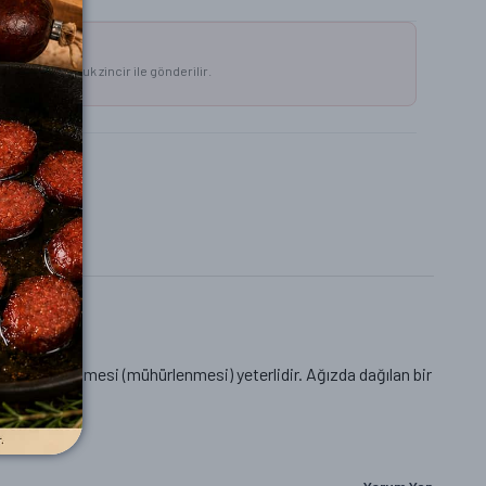
ecek?
aplarında, soğuk zincir ile gönderilir.
 az pişirilmesi (mühürlenmesi) yeterlidir. Ağızda dağılan bir