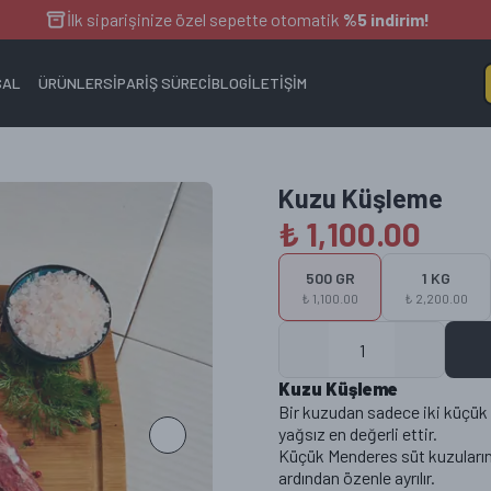
İlk siparişinize özel sepette otomatik
%5 indirim!
SAL
ÜRÜNLER
SİPARİŞ SÜRECİ
BLOG
İLETİŞİM
Kuzu Küşleme
₺ 1,100.00
500 GR
1 KG
₺ 1,100.00
₺ 2,200.00
Kuzu Küşleme
Bir kuzudan sadece iki küçük 
yağsız en değerli ettir.
Küçük Menderes süt kuzuların
EGE TOPTAN
ardından özenle ayrılır.