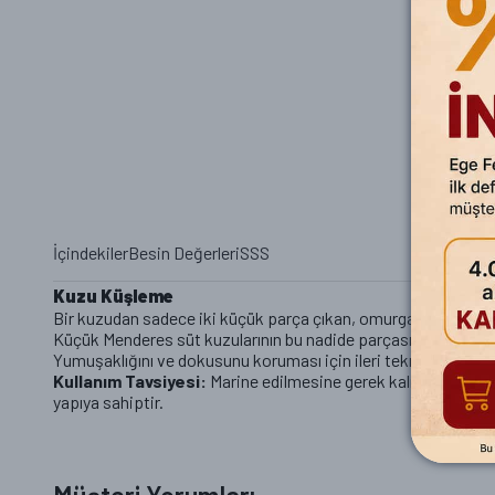
İçindekiler
Besin Değerleri
SSS
Kuzu Küşleme
Bir kuzudan sadece iki küçük parça çıkan, omurganın iç kısmınd
Küçük Menderes süt kuzularının bu nadide parçası, Tire mezba
Yumuşaklığını ve dokusunu koruması için ileri teknoloji vak
Kullanım Tavsiyesi:
Marine edilmesine gerek kalmadan, isteğ
yapıya sahiptir.
Kuzu Küşleme glutensiz mi?