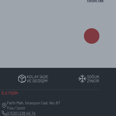
Yorum Yap
bilgileri ürün detaylarında bulunmaktadır.
zeliği korunur.
da muhafaza edilmelidir.
KOLAY İADE
SOĞUK
 ürün etiketinde yer almaktadır.
VE DEĞİŞİM
ZİNCİR
İLETİŞİM
Fatih Mah. İstasyon Cad. No:87
Tire / İzmir
0 (530) 238 45 74