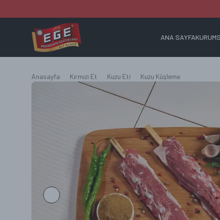
ANA SAYFA
KURUM
ANA SAYFA
Anasayfa
Kırmızı Et
Kuzu Eti
Kuzu Küşleme
KURUMSAL
ÜRÜNLER
SİPARİŞ SÜRECİ
BLOG
İLETİŞİM