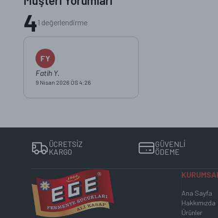
Müşteri Yorumları
Evet, Kuzu Küşleme ürünümüz yüzde 100 glutensizdir. Çölyak hastal
4
Kuzu Küşleme hangi et türünden yapılır?
1 değerlendirme
Kuzu Küşleme ürünümüz yüzde 100 seçme dana eti ve dana yağınd
Kuzu Küşleme kargo ile gelirken bozulur mu?
FY
Fatih Y.
Kuzu Küşleme ürünümüz özel soğuk zincir ambalajlarda, buz jelleri
9 Nisan 2026 ÖS 4:26
Kuzu Küşleme nasıl saklanmalı?
Kuzu Küşleme ürünümüz +4 derece C'de buzdolabında saklanmalıd
Kuzu Küşleme son kullanma tarihi ne kadar?
ÜCRETSİZ
GÜVENLİ
Kuzu Küşleme üretim tarihinden itibaren soğukta muhafaza edilmek
KARGO
ÖDEME
KURUMSA
Ana Sayfa
Hakkımızda
Ürünler