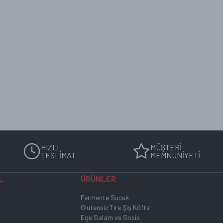
arı ve gluten hassasiyeti olanlar güvenle tüketebilir. İçerikler ve alerjen 
an üretilir.
 ile birlikte gönderilir. Kargo süresince ürünün soğuk kalması sağlanır ve ta
ır. Ürünümüz açıldıktan sonra serin ve rutubetsiz bir ortamda buzdolabın
HIZLI
MÜŞTERİ
 kaydıyla belirtilen son kullanma tarihine kadar tüketilebilir. Detaylı bilgi
TESLİMAT
MEMNUNİYETİ
L
ÜRÜNLER
Fermente Sucuk
Glutensiz Tire Şiş Köfte
Ege Salam ve Sosis