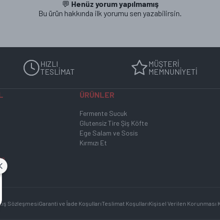
💬
Henüz yorum yapılmamış
Bu ürün hakkında ilk yorumu sen yazabilirsin.
 üretilir.
HIZLI
MÜŞTERİ
ile birlikte gönderilir. Kargo süresince ürünün soğuk kalması sağlanır ve taze
TESLİMAT
MEMNUNİYETİ
L
ÜRÜNLER
r. Ürünümüz açıldıktan sonra serin ve rutubetsiz bir ortamda buzdolabında
Fermente Sucuk
Glutensiz Tire Şiş Köfte
Ege Salam ve Sosis
aydıyla belirtilen son kullanma tarihine kadar tüketilebilir. Detaylı bilgi 
Kırmızı Et
za
tış Sözleşmesi
Garanti ve İade Koşulları
Teslimat Koşulları
Kişisel Verilen Korunması