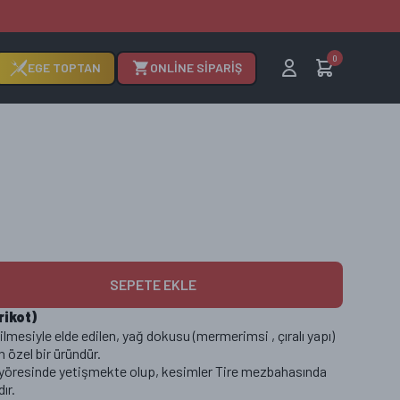
0
EGE TOPTAN
ONLİNE SİPARİŞ
SEPETE EKLE
rikot)
lmesiyle elde edilen, yağ dokusu (mermerimsi , çıralı yapı)
özel bir üründür.
yöresinde yetişmekte olup, kesimler Tire mezbahasında
ır.