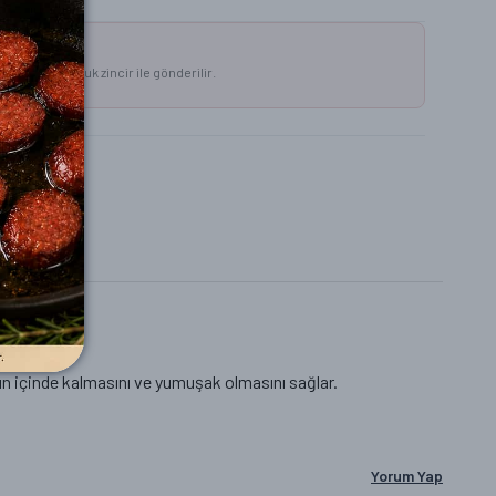
ecek?
aplarında, soğuk zincir ile gönderilir.
ndür.
n içinde kalmasını ve yumuşak olmasını sağlar.
Yorum Yap
lgileri ürün detaylarında bulunmaktadır.