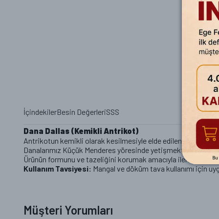
İçindekiler
Besin Değerleri
SSS
Dana Dallas (Kemikli Antrikot)
Antrikotun kemikli olarak kesilmesiyle elde edilen, yağ dokus
Danalarımız Küçük Menderes yöresinde yetişmekte olup, kesi
Ürünün formunu ve tazeliğini korumak amacıyla ileri teknolo
Kullanım Tavsiyesi:
Mangal ve döküm tava kullanımı için uy
Dana Dallas glutensiz mi?
Müşteri Yorumları
Evet, Dana Dallas ürünümüz yüzde 100 glutensizdir. Çölyak hastala