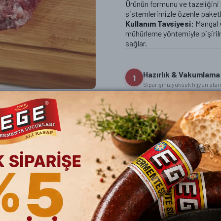
Ürünün formunu ve tazeliğini
ONLİNE SİPARİŞ
sistemlerimizle özenle paket
Kullanım Tavsiyesi:
Mangal v
mühürleme yöntemiyle pişiril
sağlar.
Hazırlık & Vakumlama
1
Siparişiniz yüksek hijyen stan
ileri teknoloji vakumlama siste
Kalite Kontrol
2
Hazırlanan siparişleriniz pak
Soğuk Zincir Sevkiya
3
Siparişiniz ısı yalıtımlı kutu v
firması ile gönderim yapılan s
verilen siparişleriniz kargo 
kargolanır.)