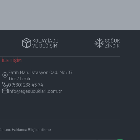
KOLAY İADE
SOĞUK
liği korunur.
VE DEĞİŞİM
ZİNCİR
İLETİŞİM
 muhafaza edilmelidir.
Fatih Mah. İstasyon Cad. No:87
Tire / İzmir
0 (530) 238 45 74
info@egesucuklari.com.tr
ürün etiketinde yer almaktadır.
 Kanunu Hakkında Bilgilendirme