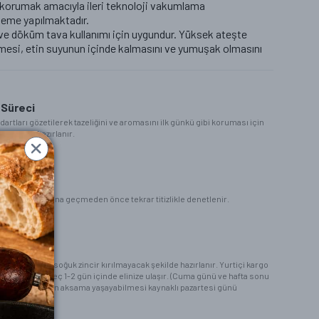
 korumak amacıyla ileri teknoloji vakumlama
leme yapılmaktadır.
e döküm tava kullanımı için uygundur. Yüksek ateşte
mesi, etin suyunun içinde kalmasını ve yumuşak olmasını
 Süreci
dartları gözetilerek tazeliğini ve aromasını ilk günkü gibi koruması için
mleri ile hazırlanır.
etleme aşamasına geçmeden önce tekrar titizlikle denetlenir.
t
e buz aküleri ile soğuk zincir kırılmayacak şekilde hazırlanır. Yurtiçi kargo
iparişiniz en geç 1-2 gün içinde elinize ulaşır. (Cuma günü ve hafta sonu
firması tarafından aksama yaşayabilmesi kaynaklı pazartesi günü