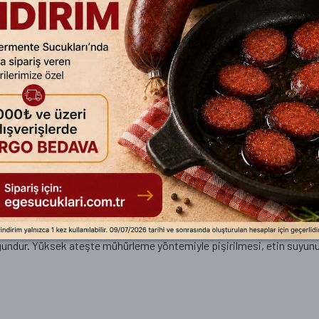
Siparişim Nasıl Gel
Siparişiniz özel koruma k
KATEGORİ:
Kırmızı Et
Dana Eti
u (mermerimsi , çıralı yapı) sayesinde yoğun aroma sunan özel bir ürü
mler Tire mezbahasında resmi kontrollerle yapılmaktadır.
ji vakumlama sistemlerimizle özenle paketleme yapılmaktadır.
gundur. Yüksek ateşte mühürleme yöntemiyle pişirilmesi, etin suyunu
rı ve gluten hassasiyeti olanlar güvenle tüketebilir. İçerikler ve alerjen bi