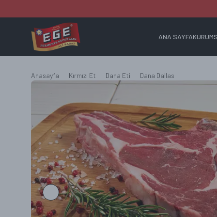
ANA SAYFA
KURUM
ANA SAYFA
Anasayfa
Kırmızı Et
Dana Eti
Dana Dallas
KURUMSAL
ÜRÜNLER
SİPARİŞ SÜRECİ
BLOG
İLETİŞİM