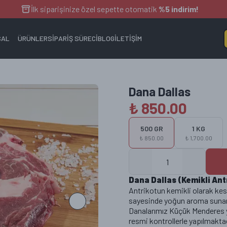
İlk siparişinize özel sepette otomatik
%5 indirim!
SAL
ÜRÜNLER
SİPARİŞ SÜRECİ
BLOG
İLETİŞİM
Dana Dallas
₺ 850.00
500 GR
1 KG
₺ 850.00
₺ 1,700.00
Dana Dallas (Kemikli Ant
Antrikotun kemikli olarak kesi
sayesinde yoğun aroma sunan 
Danalarımız Küçük Menderes 
EGE TOPTAN
resmi kontrollerle yapılmaktad